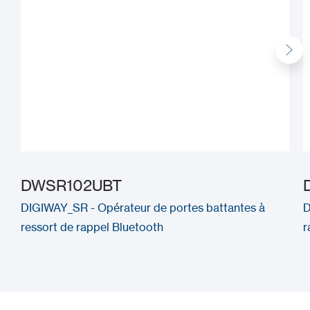
DWSR102UBT
DIGIWAY_SR - Opérateur de portes battantes à
D
ressort de rappel Bluetooth
r