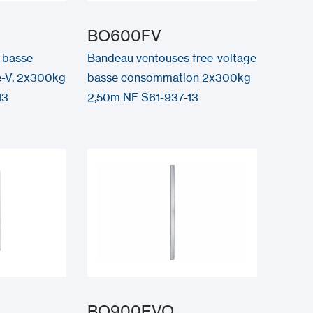
BO600FV
 basse
Bandeau ventouses free-voltage
-V. 2x300kg
basse consommation 2x300kg
13
2,50m NF S61-937-13
BO900EVO