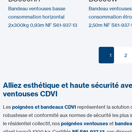
Bandeau ventouses basse
Bandeau ventouses
consommation horizontal
consommation étro
2x300kg 0,93m NF S61-937-13
2,50m NF S61-937-
1
2
1
2
Alliez esthétique et haute sécurité a
ventouses CDVI
Les
poignées et bandeaux CDVI
représentent la solution d
robustesse et conformité aux normes de sécurité les plus s
le résidentiel collectif, nos
poignées ventouses
et
bandea
allant jusqu’à 1200 kg. Certifiés
NF S61-937-13
, ces dispos