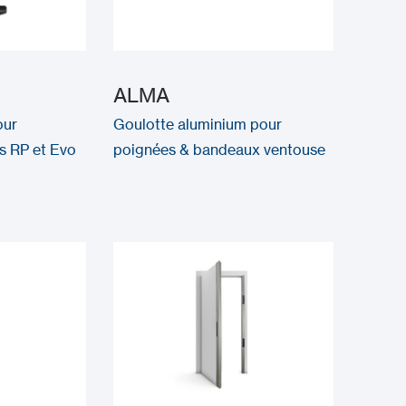
ALMA
our
Goulotte aluminium pour
s RP et Evo
poignées & bandeaux ventouse