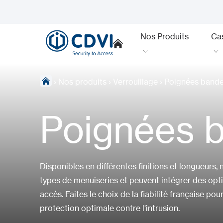
Nos Produits
Ca
›
Nos produits
›
Verrouillage
›
Poignées band
Poignées 
Disponibles en différentes finitions et longueurs,
types de menuiseries et peuvent intégrer des opti
accès. Faites le choix de la fiabilité française po
protection optimale contre l'intrusion.