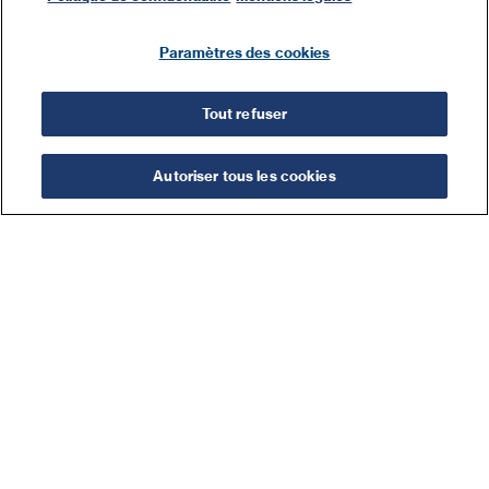
Paramètres des cookies
Tout refuser
Autoriser tous les cookies
Filtre
Filtre
Catégories :
SERSYS
Digicode®
Contrôle d’accès centralisé
Lecteurs & Badges