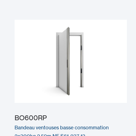
BO600RP
Bandeau ventouses basse consommation
2x300kg 2,50m NF S61-937-13