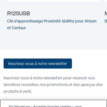
R125USB
Clé d'apprentissage Proximité 125Khz pour Atrium
B
et Centaur
Inscrivez-vous à notre newsletter
Inscrivez-vous à notre newsletter
Inscrivez-vous à notre newsletter pour recevoir nos
dernières nouvelles, nos promotions et des aperçus des
produits à venir.
Condititions d'utilisation
En cliquant sur « Accepter tous les cookies », vous