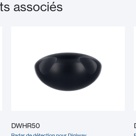
ts associés
DWHR50
Radar de détection pour Digiway