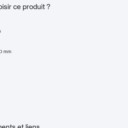
sir ce produit ?
s
00 mm
nts et liens