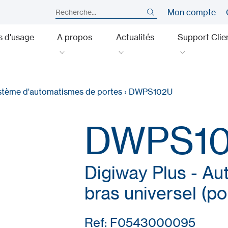
Mon compte
s d'usage
A propos
Actualités
Support Clie
stème d'automatismes de portes
›
DWPS102U
DWPS1
Digiway Plus - Au
bras universel (po
Ref: F0543000095