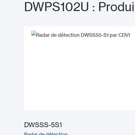
DWPS102U : Produi
DWSSS-5S1
Radar de détection