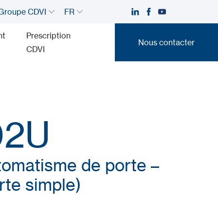
Groupe CDVI
FR
nt
Prescription
Nous contacter
CDVI
Nous contacter
02U
tomatisme de porte –
rte simple)