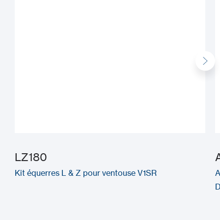
LZ180
Kit équerres L & Z pour ventouse V1SR
A
D