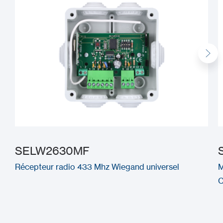
SELW2630MF
Récepteur radio 433 Mhz Wiegand universel
M